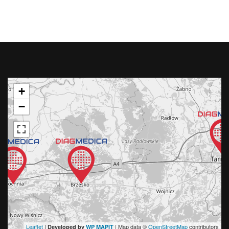
+
−
Leaflet
|
| Map data ©
OpenStreetMap
contributors
Developed by
WP MAPIT