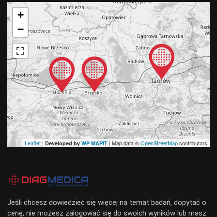
+
−
Leaflet
|
| Map data ©
OpenStreetMap
contributors
Developed by
WP MAPIT
Jeśli chcesz dowiedzieć się więcej na temat badań, dopytać o
cenę, nie możesz zalogować się do swoich wyników lub masz