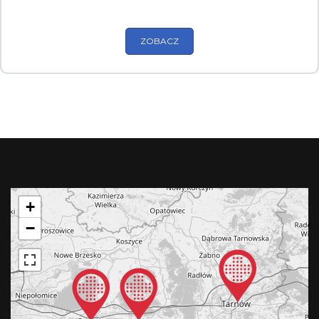
ZOBACZ
+
−