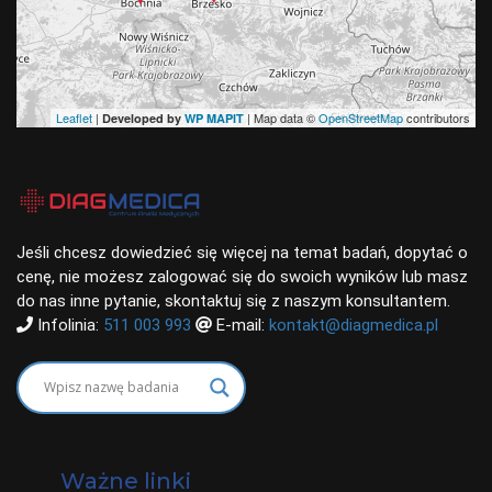
Leaflet
|
| Map data ©
OpenStreetMap
contributors
Developed by
WP MAPIT
Jeśli chcesz dowiedzieć się więcej na temat badań, dopytać o
cenę, nie możesz zalogować się do swoich wyników lub masz
do nas inne pytanie, skontaktuj się z naszym konsultantem.
Infolinia:
511 003 993
E-mail:
kontakt@diagmedica.pl
Ważne linki