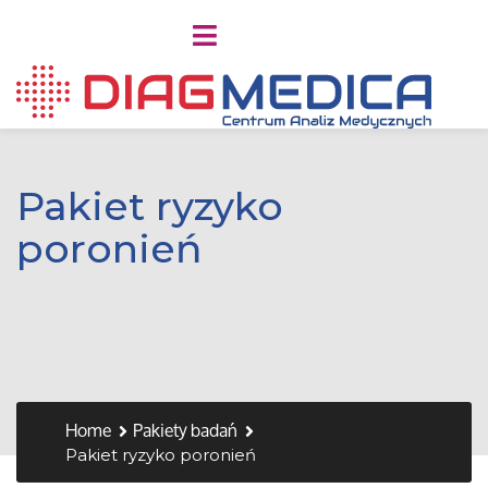
Pakiet ryzyko
poronień
Home
Pakiety badań
Pakiet ryzyko poronień