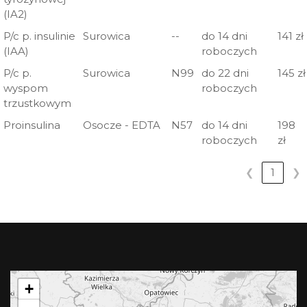
(IA2)
P/c p. insulinie
Surowica
--
do 14 dni
141 zł
(IAA)
roboczych
P/c p.
Surowica
N99
do 22 dni
145 zł
wyspom
roboczych
trzustkowym
Proinsulina
Osocze - EDTA
N57
do 14 dni
198
roboczych
zł
❮
1
❯
+