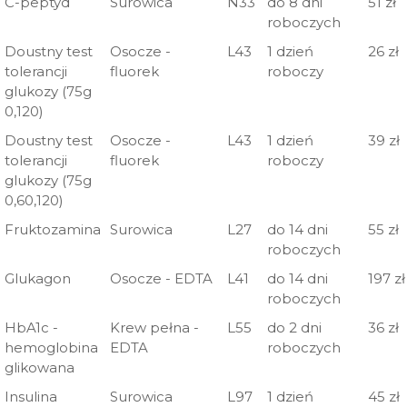
C-peptyd
Surowica
N33
do 8 dni
51 zł
badania
diagnostyczny
ICD-
oczekiwania
roboczych
9
na wynik
Doustny test
Osocze -
L43
1 dzień
26 zł
tolerancji
fluorek
roboczy
glukozy (75g
0,120)
Doustny test
Osocze -
L43
1 dzień
39 zł
tolerancji
fluorek
roboczy
glukozy (75g
0,60,120)
Fruktozamina
Surowica
L27
do 14 dni
55 zł
roboczych
Glukagon
Osocze - EDTA
L41
do 14 dni
197 zł
roboczych
HbA1c -
Krew pełna -
L55
do 2 dni
36 zł
hemoglobina
EDTA
roboczych
glikowana
Insulina
Surowica
L97
1 dzień
45 zł