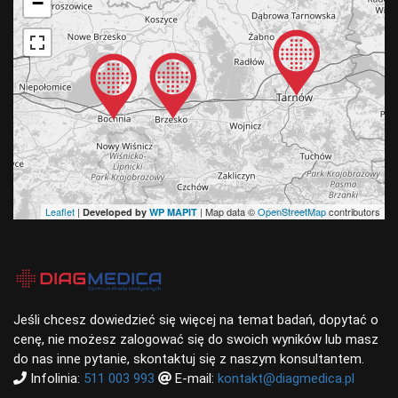
−
Leaflet
|
| Map data ©
OpenStreetMap
contributors
Developed by
WP MAPIT
Jeśli chcesz dowiedzieć się więcej na temat badań, dopytać o
cenę, nie możesz zalogować się do swoich wyników lub masz
do nas inne pytanie, skontaktuj się z naszym konsultantem.
Infolinia:
511 003 993
E-mail:
kontakt@diagmedica.pl