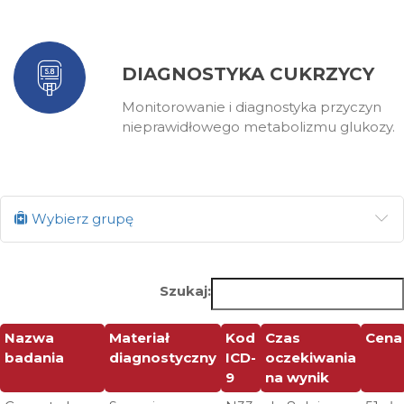
DIAGNOSTYKA CUKRZYCY
Monitorowanie i diagnostyka przyczyn
nieprawidłowego metabolizmu glukozy.
Wybierz grupę
Szukaj:
Nazwa
Materiał
Kod
Czas
Cena
badania
diagnostyczny
ICD-
oczekiwania
9
na wynik
Nazwa
Materiał
Kod
Czas
Cena