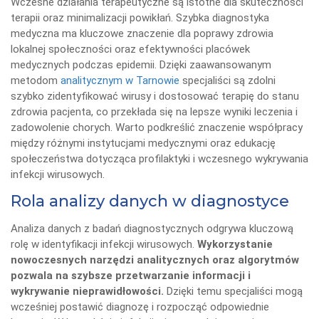
Wczesne działania terapeutyczne są istotne dla skuteczności
terapii oraz minimalizacji powikłań. Szybka diagnostyka
medyczna ma kluczowe znaczenie dla poprawy zdrowia
lokalnej społeczności oraz efektywności placówek
medycznych podczas epidemii. Dzięki zaawansowanym
metodom
analitycznym w Tarnowie
specjaliści są zdolni
szybko zidentyfikować wirusy i dostosować terapię do stanu
zdrowia pacjenta, co przekłada się na lepsze wyniki leczenia i
zadowolenie chorych. Warto podkreślić znaczenie współpracy
między różnymi instytucjami medycznymi oraz edukację
społeczeństwa dotycząca profilaktyki i wczesnego wykrywania
infekcji wirusowych.
Rola analizy danych w diagnostyce
Analiza danych z badań diagnostycznych odgrywa kluczową
rolę w identyfikacji infekcji wirusowych.
Wykorzystanie
nowoczesnych narzędzi analitycznych oraz algorytmów
pozwala na szybsze przetwarzanie informacji i
wykrywanie nieprawidłowości.
Dzięki temu specjaliści mogą
wcześniej postawić diagnozę i rozpocząć odpowiednie